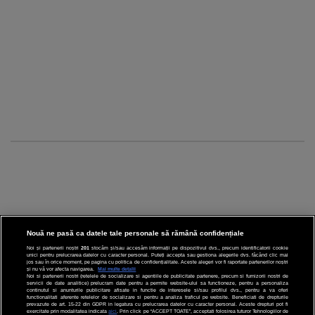
Nouă ne pasă ca datele tale personale să rămână confidențiale
Noi și partenerii noștri
201
stocăm și/sau accesăm informații pe dispozitivul dvs., precum identificatorii cookie
unici pentru prelucrarea datelor cu caracter personal. Puteți accepta sau gestiona alegerile dvs. făcând clic mai
CINEMA
jos sau în orice moment, pe pagina cu politica de confidențialitate. Aceste alegeri vor fi raportate partenerilor noștri
și nu vă vor afecta navigarea.
Mai multe detalii
Noi si partenerii nostri (retelele de socializare si agentiile de publicitate partenere, precum si furnizorii nostri de
servicii de date analitice) prelucram date pentru a permite website-ului sa functioneze, pentru a personaliza
DIVERTISMENT
continutul si anunturile publicitare afisate in functie de interesele si/sau profilul dvs., pentru a va oferi
functionalitati aferente retelelor de socializare si pentru a analiza traficul pe website. Beneficiati de drepturile
prevazute de art. 15-22 din GDPR in legatura cu prelucrarea datelor cu caracter personal. Aceste drepturi pot fi
STIRI
exercitate prin modalitatea indicata
aici
. Prin click pe “ACCEPT TOATE”, acceptati folosirea tuturor Tehnologiilor de