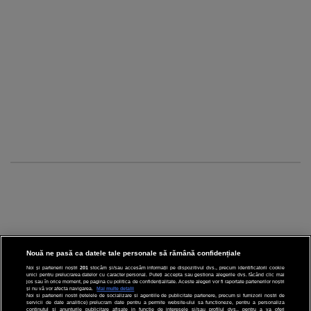
Nouă ne pasă ca datele tale personale să rămână confidențiale
Noi și partenerii noștri
201
stocăm și/sau accesăm informații pe dispozitivul dvs., precum identificatorii cookie
unici pentru prelucrarea datelor cu caracter personal. Puteți accepta sau gestiona alegerile dvs. făcând clic mai
CINEMA
jos sau în orice moment, pe pagina cu politica de confidențialitate. Aceste alegeri vor fi raportate partenerilor noștri
și nu vă vor afecta navigarea.
Mai multe detalii
Noi si partenerii nostri (retelele de socializare si agentiile de publicitate partenere, precum si furnizorii nostri de
servicii de date analitice) prelucram date pentru a permite website-ului sa functioneze, pentru a personaliza
DIVERTISMENT
continutul si anunturile publicitare afisate in functie de interesele si/sau profilul dvs., pentru a va oferi