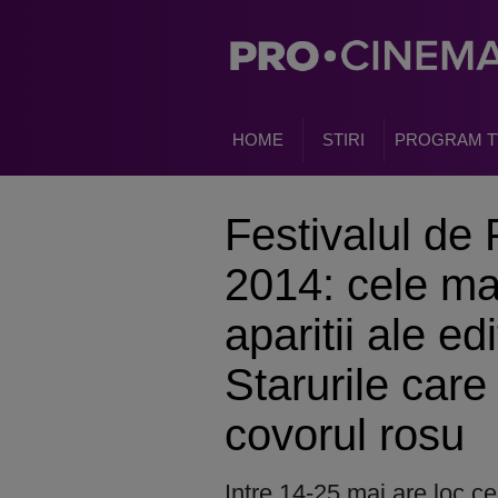
HOME
STIRI
PROGRAM T
Festivalul de
2014: cele ma
aparitii ale ed
Starurile care
covorul rosu
Intre 14-25 mai are loc ce