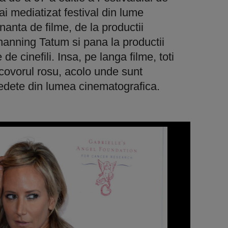
i mediatizat festival din lume
anta de filme, de la productii
anning Tatum si pana la productii
e cinefili. Insa, pe langa filme, toti
re covorul rosu, acolo unde sunt
edete din lumea cinematografica.