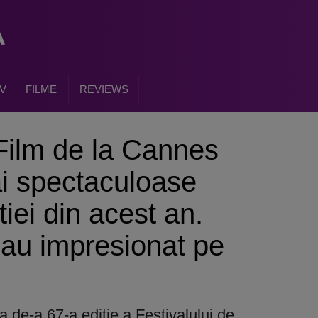
V
FILME
REVIEWS
 Film de la Cannes
i spectaculoase
itiei din acest an.
 au impresionat pe
a de-a 67-a editie a Festivalului de