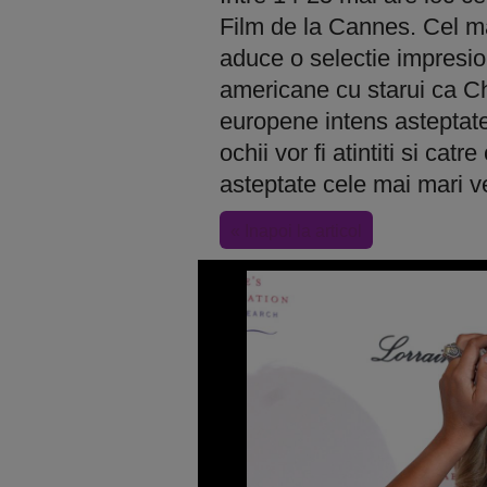
Film de la Cannes. Cel ma
aduce o selectie impresion
americane cu starui ca Ch
europene intens asteptate d
ochii vor fi atintiti si cat
asteptate cele mai mari v
« Inapoi la articol