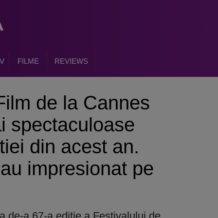
V
FILME
REVIEWS
 Film de la Cannes
i spectaculoase
itiei din acest an.
 au impresionat pe
a de-a 67-a editie a Festivalului de