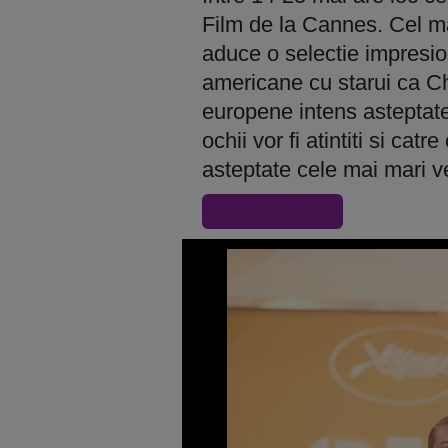
Film de la Cannes. Cel ma
aduce o selectie impresion
americane cu starui ca Ch
europene intens asteptate d
ochii vor fi atintiti si cat
asteptate cele mai mari v
« Inapoi la articol