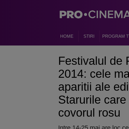
HOME
STIRI
PROGRAM T
Festivalul de
2014: cele ma
aparitii ale ed
Starurile care
covorul rosu
Intre 14-25 mai are loc ce