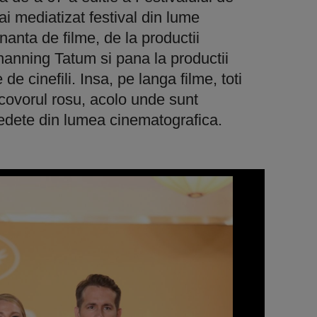
i mediatizat festival din lume
anta de filme, de la productii
anning Tatum si pana la productii
e cinefili. Insa, pe langa filme, toti
re covorul rosu, acolo unde sunt
edete din lumea cinematografica.