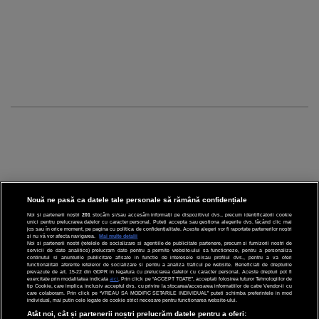
Nouă ne pasă ca datele tale personale să rămână confidențiale
Noi și partenerii noștri
201
stocăm și/sau accesăm informații pe dispozitivul dvs., precum identificatorii cookie
unici pentru prelucrarea datelor cu caracter personal. Puteți accepta sau gestiona alegerile dvs. făcând clic mai
CINEMA
jos sau în orice moment, pe pagina cu politica de confidențialitate. Aceste alegeri vor fi raportate partenerilor noștri
și nu vă vor afecta navigarea.
Mai multe detalii
Noi si partenerii nostri (retelele de socializare si agentiile de publicitate partenere, precum si furnizorii nostri de
servicii de date analitice) prelucram date pentru a permite website-ului sa functioneze, pentru a personaliza
DIVERTISMENT
continutul si anunturile publicitare afisate in functie de interesele si/sau profilul dvs., pentru a va oferi
functionalitati aferente retelelor de socializare si pentru a analiza traficul pe website. Beneficiati de drepturile
prevazute de art. 15-22 din GDPR in legatura cu prelucrarea datelor cu caracter personal. Aceste drepturi pot fi
STIRI
exercitate prin modalitatea indicata
aici
. Prin click pe “ACCEPT TOATE”, acceptati folosirea tuturor Tehnologiilor de
tip Cookie, care implica inclusiv acceptul dvs. cu privire la stocarea/accesarea informatiilor de catre Vendor-ii cu
care colaboram. Prin click pe “VREAU SA MODIFIC SETARILE INDIVIDUAL” puteti schimba preferintele in mod
TEHNOLOGIE
individual, mai putin cele legate de cookie strict necesare pentru functionarea website-ului.
Atât noi, cât și partenerii noștri prelucrăm datele pentru a oferi: