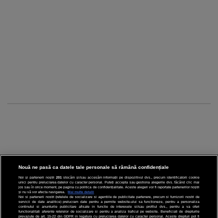
Nouă ne pasă ca datele tale personale să rămână confidențiale
Noi și partenerii noștri
201
stocăm și/sau accesăm informații pe dispozitivul dvs., precum identificatorii cookie
unici pentru prelucrarea datelor cu caracter personal. Puteți accepta sau gestiona alegerile dvs. făcând clic mai
CINEMA
jos sau în orice moment, pe pagina cu politica de confidențialitate. Aceste alegeri vor fi raportate partenerilor noștri
și nu vă vor afecta navigarea.
Mai multe detalii
Noi si partenerii nostri (retelele de socializare si agentiile de publicitate partenere, precum si furnizorii nostri de
servicii de date analitice) prelucram date pentru a permite website-ului sa functioneze, pentru a personaliza
DIVERTISMENT
continutul si anunturile publicitare afisate in functie de interesele si/sau profilul dvs., pentru a va oferi
functionalitati aferente retelelor de socializare si pentru a analiza traficul pe website. Beneficiati de drepturile
prevazute de art. 15-22 din GDPR in legatura cu prelucrarea datelor cu caracter personal. Aceste drepturi pot fi