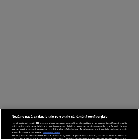
Nouă ne pasă ca datele tale personale să rămână confidențiale
Noi și partenerii noștri
201
stocăm și/sau accesăm informații pe dispozitivul dvs., precum identificatorii cookie
unici pentru prelucrarea datelor cu caracter personal. Puteți accepta sau gestiona alegerile dvs. făcând clic mai
CINEMA
jos sau în orice moment, pe pagina cu politica de confidențialitate. Aceste alegeri vor fi raportate partenerilor noștri
și nu vă vor afecta navigarea.
Mai multe detalii
Noi si partenerii nostri (retelele de socializare si agentiile de publicitate partenere, precum si furnizorii nostri de
servicii de date analitice) prelucram date pentru a permite website-ului sa functioneze, pentru a personaliza