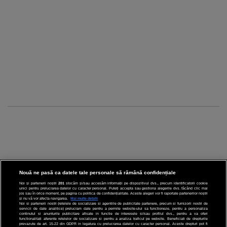
Nouă ne pasă ca datele tale personale să rămână confidențiale
Noi și partenerii noștri
201
stocăm și/sau accesăm informații pe dispozitivul dvs., precum identificatorii cookie
unici pentru prelucrarea datelor cu caracter personal. Puteți accepta sau gestiona alegerile dvs. făcând clic mai
CINEMA
jos sau în orice moment, pe pagina cu politica de confidențialitate. Aceste alegeri vor fi raportate partenerilor noștri
și nu vă vor afecta navigarea.
Mai multe detalii
Noi si partenerii nostri (retelele de socializare si agentiile de publicitate partenere, precum si furnizorii nostri de
servicii de date analitice) prelucram date pentru a permite website-ului sa functioneze, pentru a personaliza
DIVERTISMENT
continutul si anunturile publicitare afisate in functie de interesele si/sau profilul dvs., pentru a va oferi
functionalitati aferente retelelor de socializare si pentru a analiza traficul pe website. Beneficiati de drepturile
prevazute de art. 15-22 din GDPR in legatura cu prelucrarea datelor cu caracter personal. Aceste drepturi pot fi