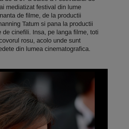
i mediatizat festival din lume
anta de filme, de la productii
anning Tatum si pana la productii
e cinefili. Insa, pe langa filme, toti
re covorul rosu, acolo unde sunt
edete din lumea cinematografica.