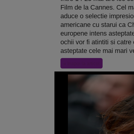
Film de la Cannes. Cel ma
aduce o selectie impresion
americane cu starui ca Ch
europene intens asteptate d
ochii vor fi atintiti si cat
asteptate cele mai mari v
« Inapoi la articol