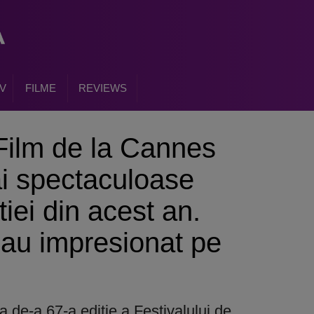
V
FILME
REVIEWS
 Film de la Cannes
i spectaculoase
itiei din acest an.
 au impresionat pe
a de-a 67-a editie a Festivalului de