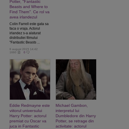
Potter, "Fantastic
Beasts and Where to
Find Them". Ce rol va
avea irlandezul
Colin Farrell este gata sa
faca o vraja. Actorul
irlandez s-a alaturat
distributiei filmului
"Fantastic Beasts ...
6 august 2015 14:42
1660
0
Eddie Redmayne este
Michael Gambon,
viitorul universului
interpretul lui
Harry Potter: actorul
Dumbledore din Harry
premiat cu Oscar va
Potter, se retrage din
juca in Fantastic
activitate: actorul