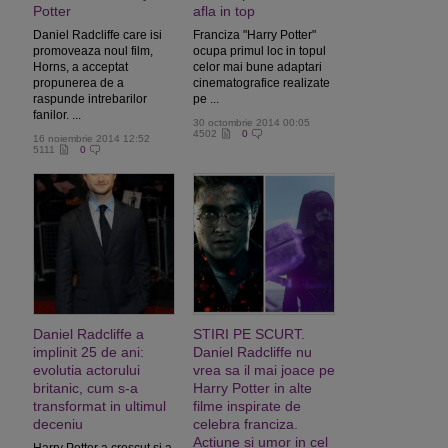
Potter
afla in top
Daniel Radcliffe care isi
Franciza "Harry Potter"
promoveaza noul film,
ocupa primul loc in topul
Horns, a acceptat
celor mai bune adaptari
propunerea de a
cinematografice realizate
raspunde intrebarilor
pe ...
fanilor. ...
30 octombrie 2014 00:05
4502
0
16 noiembrie 2014 12:52
5111
0
Daniel Radcliffe a
STIRI PE SCURT.
implinit 25 de ani:
Daniel Radcliffe nu
evolutia actorului
vrea sa il mai joace pe
britanic, cum s-a
Harry Potter in alte
transformat in ultimul
filme inspirate de
deceniu
celebra franciza.
Actiune si umor in cel