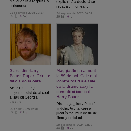
McLaughlin a răspuns la
explicat că a decis să se
scrisoarea ...
retragă din lumea ...
23 noiembrie 2025 20:37
24 septembrie 2025 00:57
39
0
26
0
Starul din Harry
Maggie Smith a murit
Potter, Rupert Grint, e
la 89 de ani. Cele mai
tătic a doua oară
iconice roluri ale sale,
de la drame sexy la
Actorul a anunțat
comedii și iconicul
nașterea celui de-al copil
Harry Potter
al său cu Georgia
Groome.
Distribuția „Harry Potter” e
în doliu. Actrița, care a
29 aprilie 2025 16:01
39
0
jucat în mai mult de 80 de
filme și emisiuni ...
28 septembrie 2024 22:38
44
0