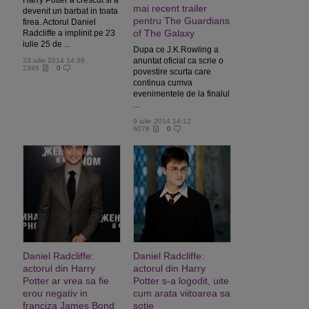
Harry Potter a crescut si a
mai recent trailer
devenit un barbat in toata
pentru The Guardians
firea. Actorul Daniel
of The Galaxy
Radcliffe a implinit pe 23
iulie 25 de ...
Dupa ce J.K.Rowling a
anuntat oficial ca scrie o
23 iulie 2014 14:39
2345
0
povestire scurta care
continua cumva
evenimentele de la finalul
...
9 iulie 2014 14:12
6078
0
Daniel Radcliffe:
Daniel Radcliffe:
actorul din Harry
actorul din Harry
Potter ar vrea sa fie
Potter s-a logodit, uite
erou negativ in
cum arata viitoarea sa
franciza James Bond
sotie