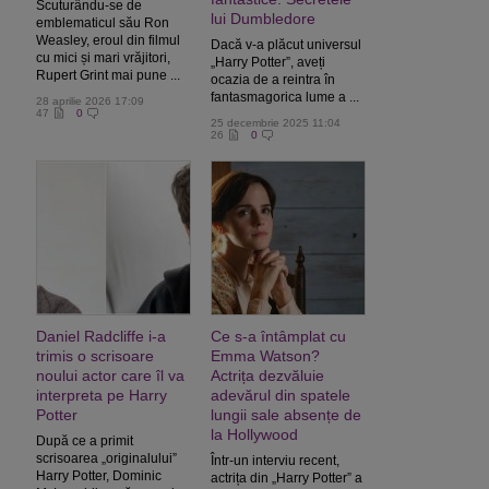
Scuturându-se de
lui Dumbledore
emblematicul său Ron
Weasley, eroul din filmul
Dacă v-a plăcut universul
cu mici și mari vrăjitori,
„Harry Potter”, aveți
Rupert Grint mai pune ...
ocazia de a reintra în
fantasmagorica lume a ...
28 aprilie 2026 17:09
47
0
25 decembrie 2025 11:04
26
0
Daniel Radcliffe i-a
Ce s-a întâmplat cu
trimis o scrisoare
Emma Watson?
noului actor care îl va
Actrița dezvăluie
interpreta pe Harry
adevărul din spatele
Potter
lungii sale absențe de
la Hollywood
După ce a primit
scrisoarea „originalului”
Într-un interviu recent,
Harry Potter, Dominic
actrița din „Harry Potter” a