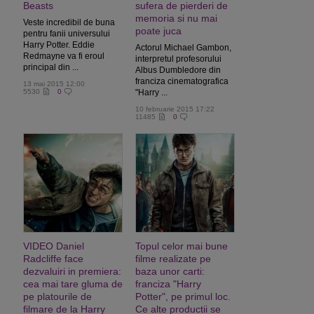
Beasts
sufera de pierderi de
memoria si nu mai
Veste incredibil de buna
poate juca
pentru fanii universului
Harry Potter. Eddie
Actorul Michael Gambon,
Redmayne va fi eroul
interpretul profesorului
principal din ...
Albus Dumbledore din
franciza cinematografica
13 mai 2015 12:00
5530
0
"Harry ...
10 februarie 2015 17:22
11485
0
VIDEO Daniel
Topul celor mai bune
Radcliffe face
filme realizate pe
dezvaluiri in premiera:
baza unor carti:
cea mai tare gluma de
franciza "Harry
pe platourile de
Potter", pe primul loc.
filmare de la Harry
Ce alte productii se