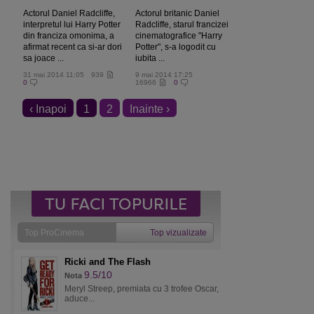
Actorul Daniel Radcliffe,
Actorul britanic Daniel
interpretul lui Harry Potter
Radcliffe, starul francizei
din franciza omonima, a
cinematografice "Harry
afirmat recent ca si-ar dori
Potter", s-a logodit cu
sa joace ...
iubita ...
31 mai 2014 11:05
939
9 mai 2014 17:25
0
16966
0
‹ Inapoi
1
2
Inainte ›
Top ProCinema
Top vizualizate
Ricki and The Flash
9.5/10
Nota
Meryl Streep, premiata cu 3 trofee Oscar,
aduce...