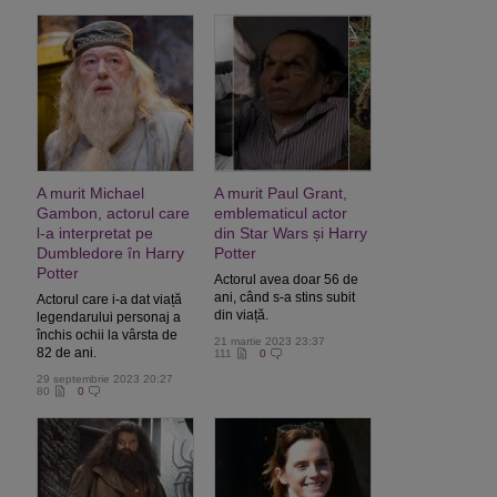
A murit Michael
A murit Paul Grant,
Gambon, actorul care
emblematicul actor
l-a interpretat pe
din Star Wars și Harry
Dumbledore în Harry
Potter
Potter
Actorul avea doar 56 de
ani, când s-a stins subit
Actorul care i-a dat viață
din viață.
legendarului personaj a
închis ochii la vârsta de
21 martie 2023 23:37
82 de ani.
111
0
29 septembrie 2023 20:27
80
0