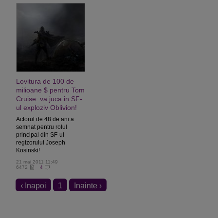
Lovitura de 100 de
milioane $ pentru Tom
Cruise: va juca in SF-
ul exploziv Oblivion!
Actorul de 48 de ani a
semnat pentru rolul
principal din SF-ul
regizorului Joseph
Kosinski!
21 mai 2011 11:49
6472
4
‹ Inapoi
1
Inainte ›