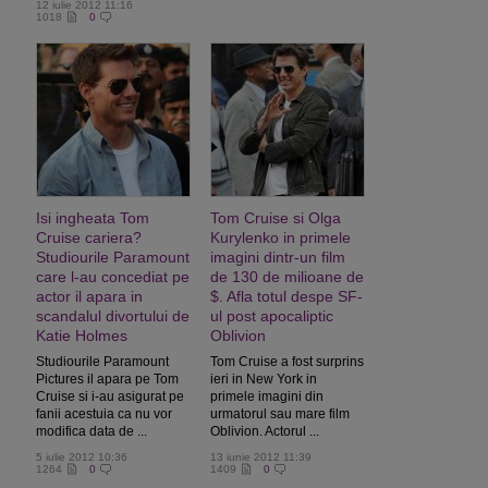
12 iulie 2012 11:16
1018
0
Isi ingheata Tom
Tom Cruise si Olga
Cruise cariera?
Kurylenko in primele
Studiourile Paramount
imagini dintr-un film
care l-au concediat pe
de 130 de milioane de
actor il apara in
$. Afla totul despe SF-
scandalul divortului de
ul post apocaliptic
Katie Holmes
Oblivion
Studiourile Paramount
Tom Cruise a fost surprins
Pictures il apara pe Tom
ieri in New York in
Cruise si i-au asigurat pe
primele imagini din
fanii acestuia ca nu vor
urmatorul sau mare film
modifica data de ...
Oblivion. Actorul ...
5 iulie 2012 10:36
13 iunie 2012 11:39
1264
0
1409
0