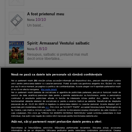
A fost prietenul meu
10/10
Nota
Un baiat...
Spirit: Armasarul Vestului salbatic
6.8/10
Nota
Nesupus, salbatic si pretuind mai mult
decit orice libertatea....
Nouă ne pasă ca datele tale personale să rămână confidențiale
Noi și partenerii noștri
201
stocăm și/sau accesăm informații pe dispozitivul dvs., precum identificatorii cookie
unici pentru prelucrarea datelor cu caracter personal. Puteți accepta sau gestiona alegerile dvs. făcând clic mai
CINEMA
jos sau în orice moment, pe pagina cu politica de confidențialitate. Aceste alegeri vor fi raportate partenerilor noștri
și nu vă vor afecta navigarea.
Mai multe detalii
Noi si partenerii nostri (retelele de socializare si agentiile de publicitate partenere, precum si furnizorii nostri de
servicii de date analitice) prelucram date pentru a permite website-ului sa functioneze, pentru a personaliza
DIVERTISMENT
continutul si anunturile publicitare afisate in functie de interesele si/sau profilul dvs., pentru a va oferi
functionalitati aferente retelelor de socializare si pentru a analiza traficul pe website. Beneficiati de drepturile
prevazute de art. 15-22 din GDPR in legatura cu prelucrarea datelor cu caracter personal. Aceste drepturi pot fi
STIRI
exercitate prin modalitatea indicata
aici
. Prin click pe “ACCEPT TOATE”, acceptati folosirea tuturor Tehnologiilor de
tip Cookie, care implica inclusiv acceptul dvs. cu privire la stocarea/accesarea informatiilor de catre Vendor-ii cu
care colaboram. Prin click pe “VREAU SA MODIFIC SETARILE INDIVIDUAL” puteti schimba preferintele in mod
TEHNOLOGIE
individual, mai putin cele legate de cookie strict necesare pentru functionarea website-ului.
Atât noi, cât și partenerii noștri prelucrăm datele pentru a oferi:
SPORT
Dezvoltarea și îmbunătățirea serviciilor. Măsurarea performanței reclamelor. Stocarea și/sau accesarea
informațiilor de pe un dispozitiv. Utilizarea profilurilor pentru selectarea conținutului personalizat. Crearea