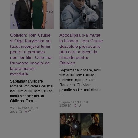
Oblivion: Tom Cruise
Apocalipsa s-a mutat
si Olga Kurylenko au
in Islanda: Tom Cruise
facut inconjurul lumii
dezvaluie provocarile
pentru a promova
prin care a trecut la
noul lor film. Cele mai
filmarile pentru
frumoase imagini de
Oblivion
la premierele
Saptamana viitoare, noul
mondiale
film al lui Tom Cruise,
Oblivion, ajunge si in
Saptamana viitoare
Romania. Oblivion
romanii vor vedea cel mai
promite sa fie unul dintre
nou film al lui Tom Cruise,
...
filmul science-fiction
Oblivion. Tom ...
5 aprilie 2013 16:30
1556
0
7 aprilie 2013 11:41
2091
0