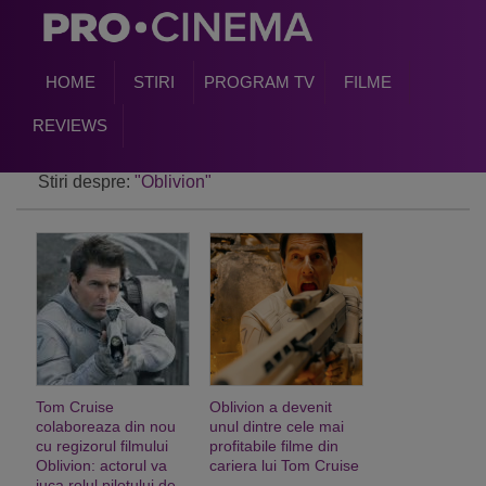
HOME
STIRI
PROGRAM TV
FILME
REVIEWS
Stiri despre:
"Oblivion"
Tom Cruise
Oblivion a devenit
colaboreaza din nou
unul dintre cele mai
cu regizorul filmului
profitabile filme din
Oblivion: actorul va
cariera lui Tom Cruise
juca rolul pilotului de