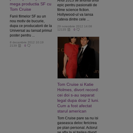
Anul 2013 se anunta unul
mega productia SF cu
epic pentru pasionatii de
Tom Cruise
filme science fiction.
Hollywood-ul va lansa
Fanii filmelor SF au un
cateva dintre cele ...
nou motiv de bucurie,
dupa ce producatorii de la
29 noiembrie 2012 14:08
12135
0
Universal au lansat primul
poster pentru ...
8 decembrie 2012 10:19
2139
0
Tom Cruise si Katie
Holmes, divort record:
cei doi s-au separat
legal dupa doar 2 luni.
Cum a fost afectat
starul american
Tom Cruise pare sa nu isi
gaseasca deloc fericirea
pe plan personal. Actorul
se afla la al treilea divort,