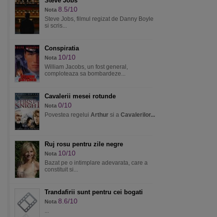
Steve Jobs
8.5/10
Nota
Steve Jobs, filmul regizat de Danny Boyle
si scris...
Conspiratia
10/10
Nota
William Jacobs, un fost general,
comploteaza sa bombardeze...
Cavalerii mesei rotunde
0/10
Nota
Povestea regelui
Arthur
si a
Cavalerilor...
Ruj rosu pentru zile negre
10/10
Nota
Bazat pe o intimplare adevarata, care a
constituit si...
Trandafirii sunt pentru cei bogati
8.6/10
Nota
...