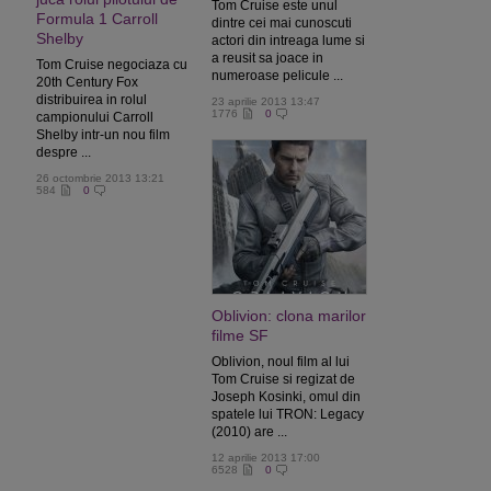
Tom Cruise este unul
Formula 1 Carroll
dintre cei mai cunoscuti
Shelby
actori din intreaga lume si
a reusit sa joace in
Tom Cruise negociaza cu
numeroase pelicule ...
20th Century Fox
distribuirea in rolul
23 aprilie 2013 13:47
1776
0
campionului Carroll
Shelby intr-un nou film
despre ...
26 octombrie 2013 13:21
584
0
Oblivion: clona marilor
filme SF
Oblivion, noul film al lui
Tom Cruise si regizat de
Joseph Kosinki, omul din
spatele lui TRON: Legacy
(2010) are ...
12 aprilie 2013 17:00
6528
0