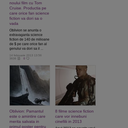
noului film cu Tom
Cruise. Productia pe
care orice fan science
fiction va dori sa o
vada
Oblivion se anunta o
extravaganta science
fiction de 140 de milioane
de $ pe care orice fan al
genului va dori sa il ...
14 februarie 2013 13:56
3636
0
Oblivion: Pamantul
8 filme science fiction
este o amintire care
care vor innebuni
merita salvata in
cinefilii in 2013
primul poster pentru