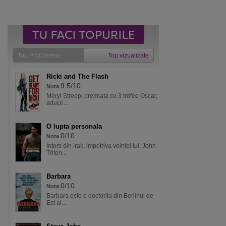
Top ProCinema
Top vizualizate
Ricki and The Flash
9.5/10
Nota
Meryl Streep, premiata cu 3 trofee Oscar,
aduce...
O lupta personala
0/10
Nota
Intors din Irak, impotriva vointei lui, John
Triton...
Barbara
0/10
Nota
Barbara este o doctorita din Berlinul de
Est al...