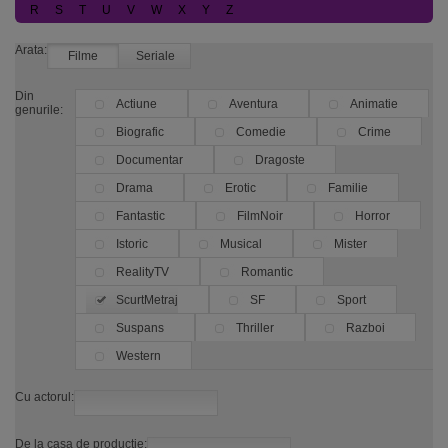
R
S
T
U
V
W
X
Y
Z
Arata:
Filme
Seriale
Din
Actiune
Aventura
Animatie
genurile:
Biografic
Comedie
Crime
Documentar
Dragoste
Drama
Erotic
Familie
Fantastic
FilmNoir
Horror
Istoric
Musical
Mister
RealityTV
Romantic
ScurtMetraj
SF
Sport
Suspans
Thriller
Razboi
Western
Cu actorul:
De la casa de productie: