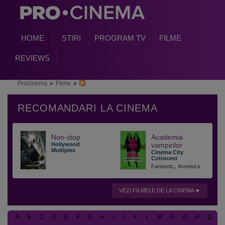
HOME
STIRI
PROGRAM TV
FILME
REVIEWS
Procinema
»
Filme
»
Non-stop
Academia
Hollywood
vampirilor
Multiplex
Cinema City
Cotroceni
,
Fantastic
Aventura
VEZI FILMELE DE LA CINEMA
A
B
C
D
E
F
G
H
I
J
K
L
M
N
O
P
Q