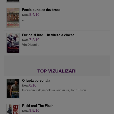
Fetele bune se dezbraca
8.4/10
Nota
...
Furios si iute... in viteza a cincea
7.2/10
Nota
Vin Diesel
...
O lupta personala
0/10
Nota
Intors din Irak, impotriva vointei lui, John Triton...
Ricki and The Flash
9.5/10
Nota