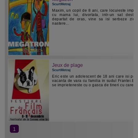
ScurtMetraj
Maxim, un copil de 8 ani, care locuieste impr
cu mama lui, divortata, intr-un sat destu
departat de oras, vine sa isi serbeze ziu
nastere...
Jeux de plage
ScurtMetraj
Eric este un adolescent de 18 ani care isi pet
vacanta de vara cu familia in sudul Frantei.Bai
se imprieteneste cu o gasca de tineri cu care...
1