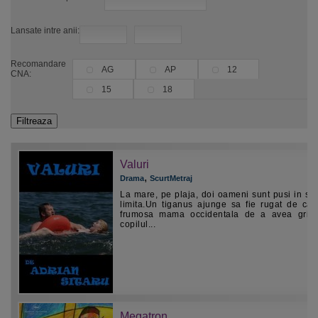
Lansate intre anii:
Recomandare
AG
AP
12
CNA:
15
18
Valuri
,
Drama
ScurtMetraj
La mare, pe plaja, doi oameni sunt pusi in situ
limita.Un tiganus ajunge sa fie rugat de cat
frumosa mama occidentala de a avea grij
copilul...
Megatron