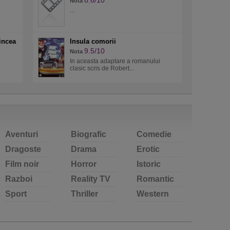
8.6/10
Nota
...
cincea
Insula comorii
9.5/10
Nota
In aceasta adaptare a romanului
clasic scris de Robert...
Aventuri
Biografic
Comedie
Dragoste
Drama
Erotic
Film noir
Horror
Istoric
Razboi
Reality TV
Romantic
Sport
Thriller
Western