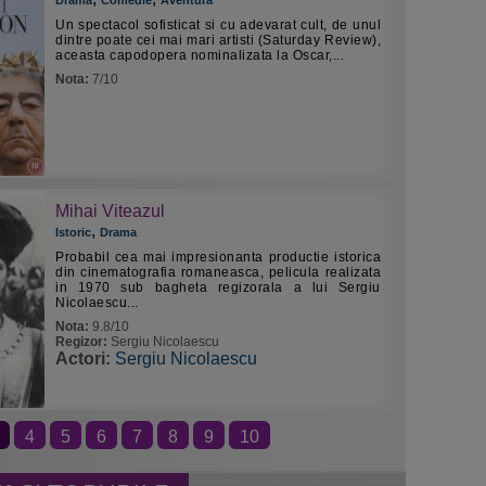
Drama
Comedie
Aventura
Un spectacol sofisticat si cu adevarat cult, de unul
dintre poate cei mai mari artisti (Saturday Review),
aceasta capodopera nominalizata la Oscar,...
Nota:
7/10
Mihai Viteazul
,
Istoric
Drama
Probabil cea mai impresionanta productie istorica
din cinematografia romaneasca, pelicula realizata
in 1970 sub bagheta regizorala a lui Sergiu
Nicolaescu...
Nota:
9.8/10
Regizor:
Sergiu Nicolaescu
Actori:
Sergiu Nicolaescu
4
5
6
7
8
9
10