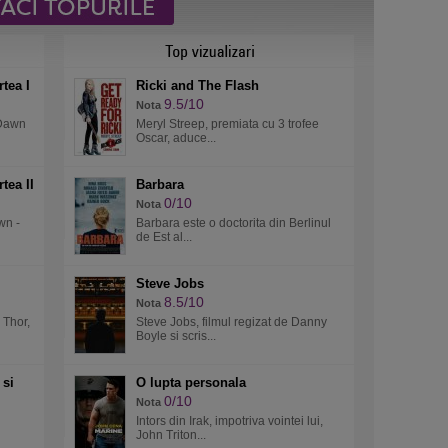
tea I
Ricki and The Flash
9.5/10
Nota
 Dawn
Meryl Streep, premiata cu 3 trofee
Oscar, aduce...
tea II
Barbara
0/10
Nota
wn -
Barbara este o doctorita din Berlinul
de Est al...
Steve Jobs
8.5/10
Nota
 Thor,
Steve Jobs, filmul regizat de Danny
Boyle si scris...
 si
O lupta personala
0/10
Nota
Intors din Irak, impotriva vointei lui,
John Triton...