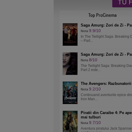
Saga Amurg: Zori de Zi - Par
9.9/10
Nota
In The Twilight Saga: Breaking
– Part...
Saga Amurg: Zori de Zi - Par
8/10
Nota
The Twilight Saga: Breaking Da
Part 2 este...
The Avengers: Razbunatorii
9.2/10
Nota
Continuand aventurile epice din
Iron Man...
Piratii din Caraibe 4: Pe ape
mai tulburi
9.7/10
Nota
Aventura piratului Jack Sparrow