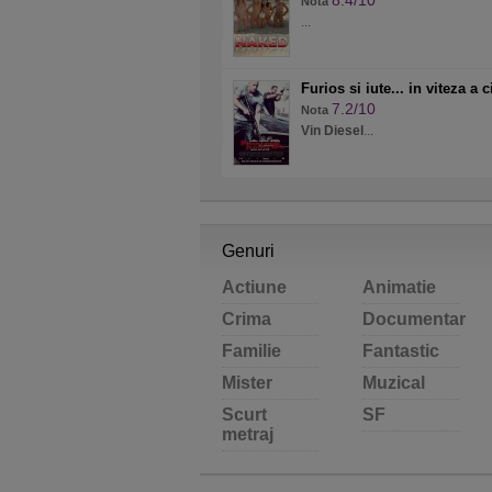
8.4/10
Nota
...
Furios si iute... in viteza a 
7.2/10
Nota
Vin Diesel
...
Genuri
Actiune
Animatie
Crima
Documentar
Familie
Fantastic
Mister
Muzical
Scurt
SF
metraj