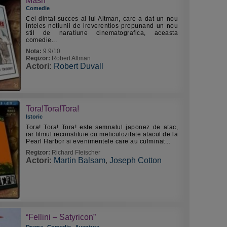
Mash
Comedie
Cel dintai succes al lui Altman, care a dat un nou
inteles notiunii de ireverentios propunand un nou
stil de naratiune cinematografica, aceasta
comedie...
Nota:
9.9/10
Regizor:
Robert Altman
Actori:
Robert Duvall
Tora!Tora!Tora!
Istoric
Tora! Tora! Tora! este semnalul japonez de atac,
iar filmul reconstituie cu meticulozitate atacul de la
Pearl Harbor si evenimentele care au culminat...
Regizor:
Richard Fleischer
Actori:
Martin Balsam
,
Joseph Cotton
“Fellini – Satyricon”
,
,