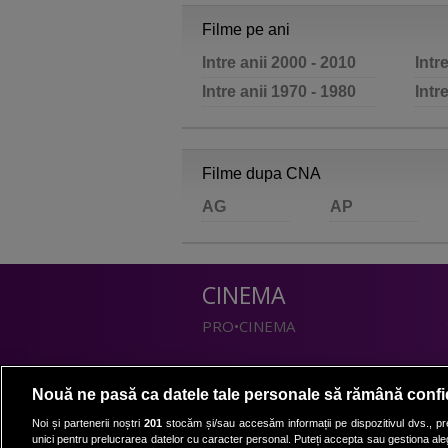
Filme pe ani
Intre anii 2000 - 2010
Intr
Intre anii 1970 - 1980
Intr
Filme dupa CNA
AG
AP
CINEMA
PRO•CINEMA
DIVERTISMENT
Nouă ne pasă ca datele tale personale să rămână confi
PRO•TV
Noi și partenerii noștri
201
stocăm și/sau accesăm informații pe dispozitivul dvs., pre
unici pentru prelucrarea datelor cu caracter personal. Puteți accepta sau gestiona aleg
Romanii au talent