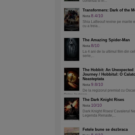
continua si in...
Transformers: Dark of the 
8.4/10
Nota
Shia LaBeouf revine pe marile 
cu a treia...
The Amazing Spider-Man
8/10
Nota
La 4 ani de la ultimul film din ce
serie,...
The Hobbit: An Unexpected
Journey / Hobbitul: O Calato
Neasteptata
9.8/10
Nota
De la regizorul premiat cu Oscar
Peter Jackson...
The Dark Knight Rises
10/10
Nota
Dark Knight Rises/ Cavalerul N
Legenda Renaste,...
Fetele bune se dezbraca