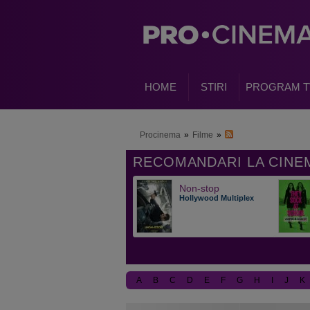
HOME
STIRI
PROGRAM T
Procinema
»
Filme
»
Non-stop
Hollywood Multiplex
A
B
C
D
E
F
G
H
I
J
K