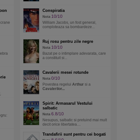
Moon
Conspiratia
10/10
Nota
ecrane
William Jacobs, un fost general,
comploteaza sa bombardeze...
Ruj rosu pentru zile negre
10/10
Nota
lebra
Bazat pe o intimplare adevarata, care
a constituit si...
Cavalerii mesei rotunde
rie
0/10
Nota
Povestea regelui
Arthur
si a
Cavalerilor...
,
Spirit: Armasarul Vestului
salbatic
6.8/10
Nota
egru:
Nesupus, salbatic si pretuind mai mult
decit orice libertatea....
Trandafirii sunt pentru cei bogati