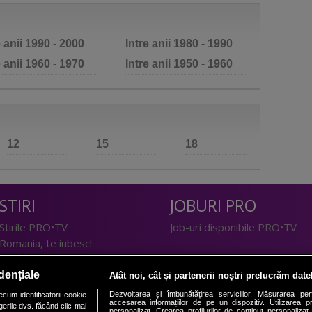
e anii 1990 - 2000
Intre anii 1980 - 1990
e anii 1960 - 1970
Intre anii 1950 - 1960
12
15
18
STIRI
JOBURI PRO
Stirile PRO•TV
Job-uri disponibile PRO•TV
Romania, te iubesc!
LIFESTYLE
dențiale
Atât noi, cât și partenerii noștri prelucrăm date
TEHNOLOGIE
Doctor de Bine
Dezvoltarea și îmbunătățirea serviciilor. Măsurarea per
cum identificatorii cookie
accesarea informațiilor de pe un dispozitiv. Utilizarea pro
erile dvs. făcând clic mai
I Like IT
Acasă
personalizat. Crearea profilurilor de conținut personalizat. 