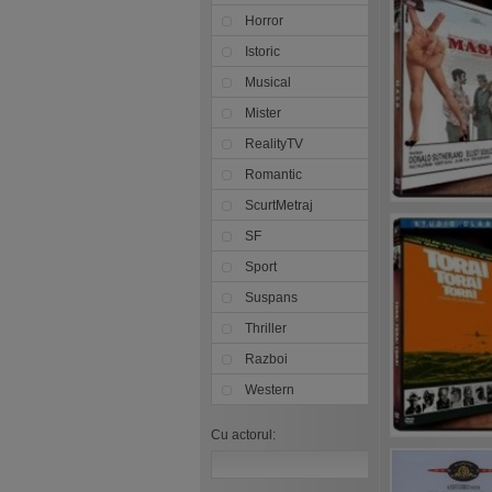
Horror
Istoric
Musical
Mister
RealityTV
Romantic
ScurtMetraj
SF
Sport
Suspans
Thriller
Razboi
Western
Cu actorul: