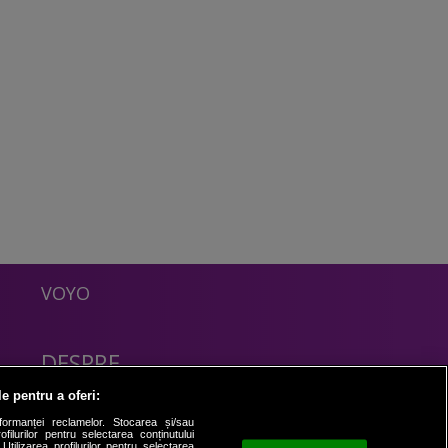
VOYO
DESPRE
Politica Confidentialitate
le pentru a oferi:
Contact
formanței reclamelor. Stocarea și/sau
filurilor pentru selectarea conținutului
Utilizarea profilurilor pentru selectarea