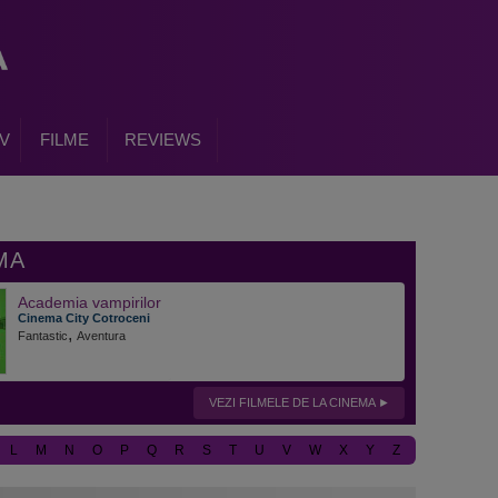
V
FILME
REVIEWS
Academia vampirilor
Cinema City Cotroceni
,
Fantastic
Aventura
VEZI FILMELE DE LA CINEMA
L
M
N
O
P
Q
R
S
T
U
V
W
X
Y
Z