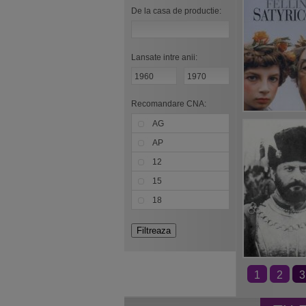
De la casa de productie:
Lansate intre anii:
Recomandare CNA:
AG
AP
12
15
18
1
2
3