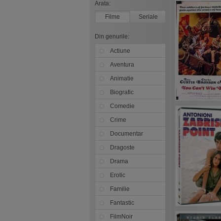
Arata:
Filme
Seriale
Din genurile:
Actiune
Aventura
Animatie
Biografic
Comedie
Crime
Documentar
Dragoste
Drama
Erotic
Familie
Fantastic
FilmNoir