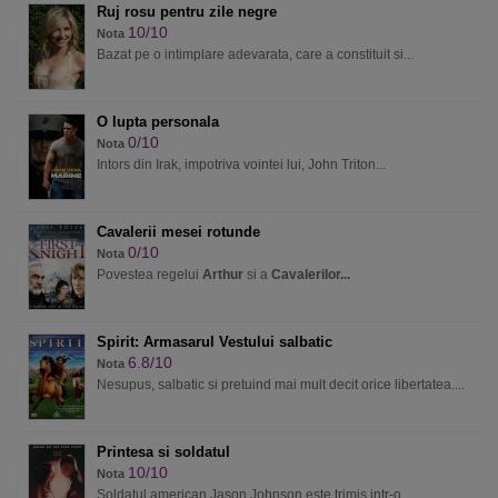
Ruj rosu pentru zile negre
10/10
Nota
Bazat pe o intimplare adevarata, care a constituit si...
O lupta personala
0/10
Nota
Intors din Irak, impotriva vointei lui, John Triton...
Cavalerii mesei rotunde
0/10
Nota
Povestea regelui
Arthur
si a
Cavalerilor...
Spirit: Armasarul Vestului salbatic
6.8/10
Nota
Nesupus, salbatic si pretuind mai mult decit orice libertatea....
Printesa si soldatul
10/10
Nota
Soldatul american Jason Johnson este trimis intr-o...