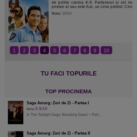
de politie canina K-9. Partenerul si cel mai
prieten al sau este Ace, un ciine politist. Cind...
Nota:
10/10
1
2
3
4
5
6
7
8
9
10
Saga Amurg: Zori de Zi - Partea I
9.9/10
Nota
In The Twilight Saga: Breaking Dawn – Part...
Saga Amurg: Zori de Zi - Partea II