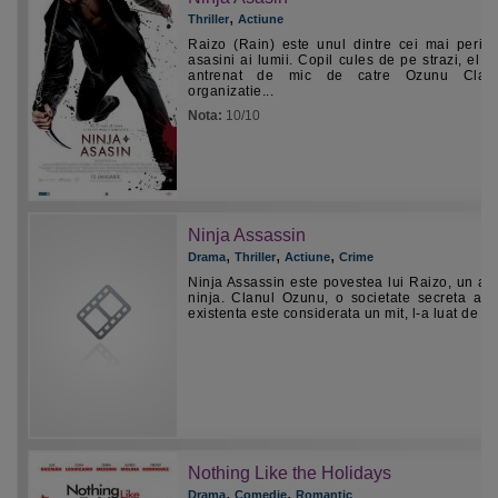
,
Thriller
Actiune
Raizo (Rain) este unul dintre cei mai pericu
asasini ai lumii. Copil cules de pe strazi, el a 
antrenat de mic de catre Ozunu Clan
organizatie...
Nota:
10/10
Ninja Assassin
,
,
,
Drama
Thriller
Actiune
Crime
Ninja Assassin este povestea lui Raizo, un as
ninja. Clanul Ozunu, o societate secreta a c
existenta este considerata un mit, l-a luat de mic
Nothing Like the Holidays
,
,
Drama
Comedie
Romantic