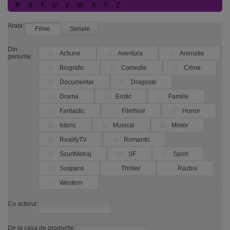
R
S
T
U
V
W
X
Y
Z
Arata:
Filme
Seriale
Din
Actiune
Aventura
Animatie
genurile:
Biografic
Comedie
Crime
Documentar
Dragoste
Drama
Erotic
Familie
Fantastic
FilmNoir
Horror
Istoric
Musical
Mister
RealityTV
Romantic
ScurtMetraj
SF
Sport
Suspans
Thriller
Razboi
Western
Cu actorul:
De la casa de productie: