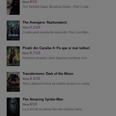
8/10
Nota
The Twilight Saga: Breaking Dawn - Part 2 este...
The Avengers: Razbunatorii
9.2/10
Nota
Continuand aventurile epice din Thor, Iron Man...
Piratii din Caraibe 4: Pe ape si mai tulburi
9.7/10
Nota
Aventura piratului Jack Sparrow continua si in...
Transformers: Dark of the Moon
8.4/10
Nota
Shia LaBeouf revine pe marile ecrane cu a treia...
The Amazing Spider-Man
8/10
Nota
La 4 ani de la ultimul film din celebra serie,...