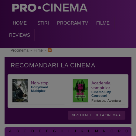
HOME
STIRI
PROGRAM TV
FILME
REVIEWS
Procinema
»
Filme
»
Non-stop
Academia
Hollywood
vampirilor
Multiplex
Cinema City
Cotroceni
,
Fantastic
Aventura
VEZI FILMELE DE LA CINEMA
A
B
C
D
E
F
G
H
I
J
K
L
M
N
O
P
Q