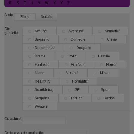
R
S
T
U
V
W
X
Y
Z
Arata:
Filme
Seriale
Din
Actiune
Aventura
Animatie
genurile:
Biografic
Comedie
Crime
Documentar
Dragoste
Drama
Erotic
Familie
Fantastic
FilmNoir
Horror
Istoric
Musical
Mister
RealityTV
Romantic
ScurtMetraj
SF
Sport
Suspans
Thriller
Razboi
Western
Cu actorul:
De la casa de productie: