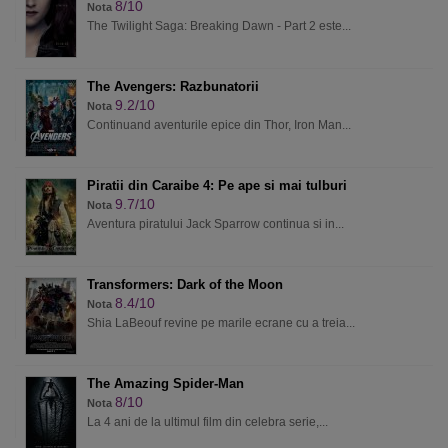
8/10
Nota
The Twilight Saga: Breaking Dawn - Part 2 este...
The Avengers: Razbunatorii
9.2/10
Nota
Continuand aventurile epice din Thor, Iron Man...
Piratii din Caraibe 4: Pe ape si mai tulburi
9.7/10
Nota
Aventura piratului Jack Sparrow continua si in...
Transformers: Dark of the Moon
8.4/10
Nota
Shia LaBeouf revine pe marile ecrane cu a treia...
The Amazing Spider-Man
8/10
Nota
La 4 ani de la ultimul film din celebra serie,...