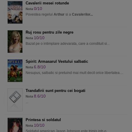
Cavalerii mesei rotunde
0/10
Nota
Povestea regelui
Arthur
si a
Cavalerilor...
Ruj rosu pentru zile negre
10/10
Nota
Bazat pe o intimplare adevarata, care a constituit si...
Spirit: Armasarul Vestului salbatic
6.8/10
Nota
Nesupus, salbatic si pretuind mai mult decit orice libertatea....
Trandafirii sunt pentru cei bogati
8.6/10
Nota
...
Printesa si soldatul
10/10
Nota
Soldatul american Jason Johnson este trimis intr-o...