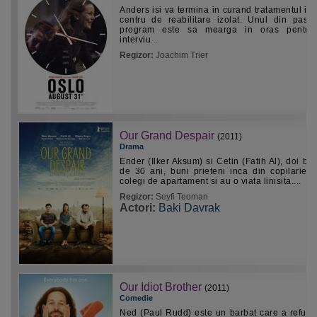
Anders isi va termina in curand tratamentul int
centru de reabilitare izolat. Unul din pasii
program este sa mearga in oras pentru
interviu...
Regizor:
Joachim Trier
Our Grand Despair
(2011)
Drama
Ender (Ilker Aksum) si Cetin (Fatih Al), doi bar
de 30 ani, buni prieteni inca din copilarie, 
colegi de apartament si au o viata linisita....
Regizor:
Seyfi Teoman
Actori:
Baki Davrak
Our Idiot Brother
(2011)
Comedie
Ned (Paul Rudd) este un barbat care a refuza