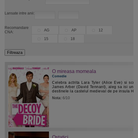
Lansate intre anii:
Recomandare
AG
AP
12
CNA:
15
18
O mireasa momeala
Comedie
Celebra actrita Lara Tyler (Alice Eve) si scriit
James Arber (David Tennant), aleg sa isi une
destinele la castelul medieval de pe insula Heg
Nota:
6/10
Ostatici