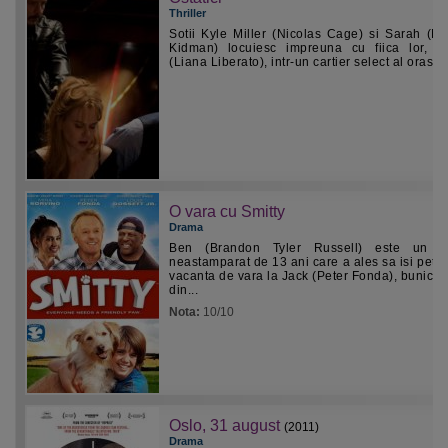
Thriller
Sotii Kyle Miller (Nicolas Cage) si Sarah (Ni
Kidman) locuiesc impreuna cu fiica lor, A
(Liana Liberato), intr-un cartier select al orasului
O vara cu Smitty
Drama
Ben (Brandon Tyler Russell) este un pu
neastamparat de 13 ani care a ales sa isi petr
vacanta de vara la Jack (Peter Fonda), bunicul
din...
Nota:
10/10
Oslo, 31 august
(2011)
Drama