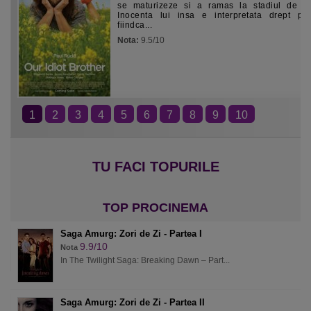
se maturizeze si a ramas la stadiul de co
Inocenta lui insa e interpretata drept pro
fiindca...
Nota:
9.5/10
1
2
3
4
5
6
7
8
9
10
Saga Amurg: Zori de Zi - Partea I
9.9/10
Nota
In The Twilight Saga: Breaking Dawn – Part...
Saga Amurg: Zori de Zi - Partea II