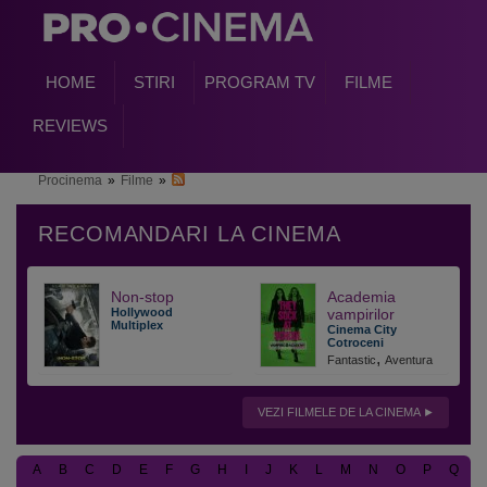
HOME
STIRI
PROGRAM TV
FILME
REVIEWS
Procinema
»
Filme
»
Non-stop
Academia
Hollywood
vampirilor
Multiplex
Cinema City
Cotroceni
,
Fantastic
Aventura
VEZI FILMELE DE LA CINEMA
A
B
C
D
E
F
G
H
I
J
K
L
M
N
O
P
Q