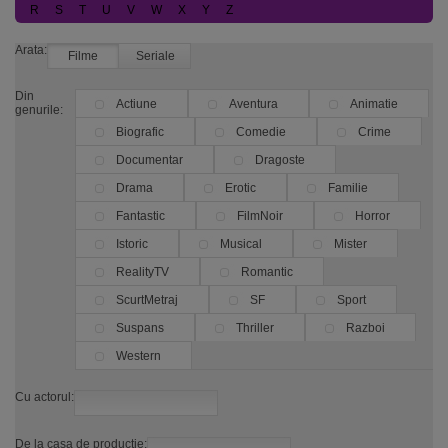
R
S
T
U
V
W
X
Y
Z
Arata:
Filme
Seriale
Din
Actiune
Aventura
Animatie
genurile:
Biografic
Comedie
Crime
Documentar
Dragoste
Drama
Erotic
Familie
Fantastic
FilmNoir
Horror
Istoric
Musical
Mister
RealityTV
Romantic
ScurtMetraj
SF
Sport
Suspans
Thriller
Razboi
Western
Cu actorul:
De la casa de productie: