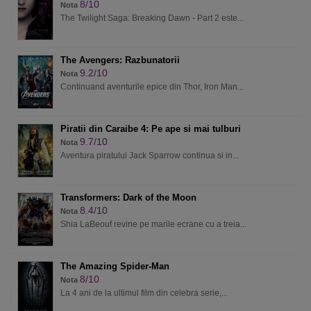
8/10
Nota
The Twilight Saga: Breaking Dawn - Part 2 este...
The Avengers: Razbunatorii
9.2/10
Nota
Continuand aventurile epice din Thor, Iron Man...
Piratii din Caraibe 4: Pe ape si mai tulburi
9.7/10
Nota
Aventura piratului Jack Sparrow continua si in...
Transformers: Dark of the Moon
8.4/10
Nota
Shia LaBeouf revine pe marile ecrane cu a treia...
The Amazing Spider-Man
8/10
Nota
La 4 ani de la ultimul film din celebra serie,...