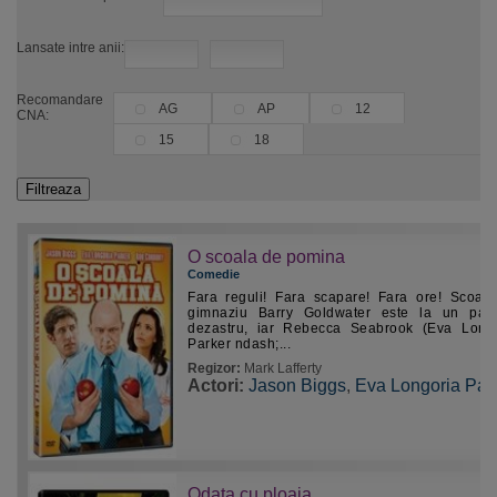
Lansate intre anii:
Recomandare
AG
AP
12
CNA:
15
18
O scoala de pomina
Comedie
Fara reguli! Fara scapare! Fara ore! Scoal
gimnaziu Barry Goldwater este la un pas
dezastru, iar Rebecca Seabrook (Eva Long
Parker ndash;...
Regizor:
Mark Lafferty
Actori:
Jason Biggs
,
Eva Longoria Par
Odata cu ploaia