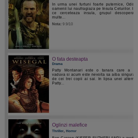
In urma unei furtuni foarte puternice, Odise
oamenii lui naufragiaza pe Insula Ceturilor. In 
ce cerceteaza insula, grupul descopera 
multe...
Nota:
9.9/10
O fata desteapta
Drama
Patty Montanari este o tanara care a ra
vaduva si acum este nevoita sa aiba singura g
de cei trei copii ai sai. In lipsa unei alternat
Patty...
Oglinzi malefice
,
Thriller
Horror