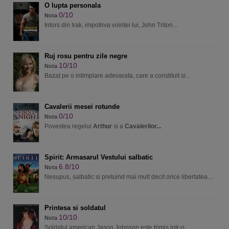
O lupta personala
0/10
Nota
Intors din Irak, impotriva vointei lui, John Triton...
Ruj rosu pentru zile negre
10/10
Nota
Bazat pe o intimplare adevarata, care a constituit si...
Cavalerii mesei rotunde
0/10
Nota
Povestea regelui
Arthur
si a
Cavalerilor...
Spirit: Armasarul Vestului salbatic
6.8/10
Nota
Nesupus, salbatic si pretuind mai mult decit orice libertatea....
Printesa si soldatul
10/10
Nota
Soldatul american Jason Johnson este trimis intr-o...