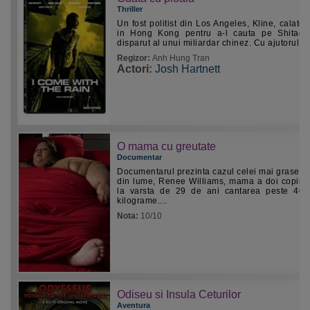
Thriller
Un fost politist din Los Angeles, Kline, calator
in Hong Kong pentru a-l cauta pe Shitao, 
disparut al unui miliardar chinez. Cu ajutorul lui
Regizor:
Anh Hung Tran
Actori:
Josh Hartnett
O mama cu greutate
Documentar
Documentarul prezinta cazul celei mai grase f
din lume, Renee Williams, mama a doi copii c
la varsta de 29 de ani cantarea peste 40
kilograme....
Nota:
10/10
Odiseu si Insula Ceturilor
Aventura