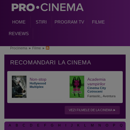
HOME
STIRI
PROGRAM TV
FILME
REVIEWS
Procinema
»
Filme
»
Non-stop
Academia
Hollywood
vampirilor
Multiplex
Cinema City
Cotroceni
,
Fantastic
Aventura
VEZI FILMELE DE LA CINEMA
A
B
C
D
E
F
G
H
I
J
K
L
M
N
O
P
Q