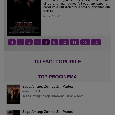
Ben Carson (KIEFER SUTHERLAND) a avut p
si de zile mai bune. A trecut aproape un a
cand volatilul detectiv a fost suspendat din 
pentru...
Nota:
10/10
4
5
6
7
8
9
10
11
12
13
Saga Amurg: Zori de Zi - Partea I
9.9/10
Nota
In The Twilight Saga: Breaking Dawn – Part...
Saga Amurg: Zori de Zi - Partea II