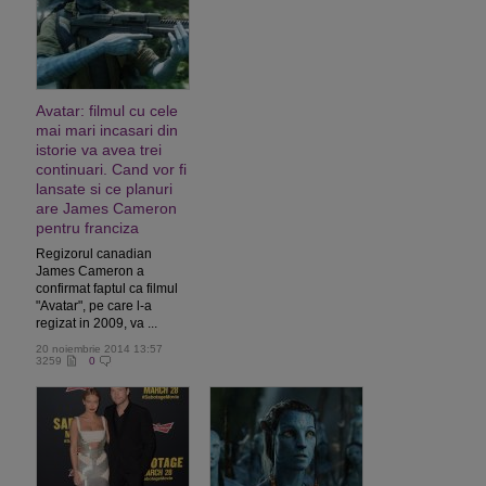
Avatar: filmul cu cele
mai mari incasari din
istorie va avea trei
continuari. Cand vor fi
lansate si ce planuri
are James Cameron
pentru franciza
Regizorul canadian
James Cameron a
confirmat faptul ca filmul
"Avatar", pe care l-a
regizat in 2009, va ...
20 noiembrie 2014 13:57
3259
0