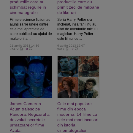
productiile care au
productiile care au
schimbat regulile in
primit zeci de milioane
cinematografie
de like-uri
Filmele science fiction au
Seria Harry Potter s-a
ajuns sa fie unele dintre
incheiat, insa fanii nu au
cele mai apreciate de
uitat de aventurile micului
catre public si au ajutat de
magician. Harry Potter
multe ori la ...
este filmul cu ...
21 aprilie 2013 14:36
6 aprilie 2013 12:07
36472
0
9467
0
James Cameron:
Cele mai populare
Acum traiesc pe
filme din epoca
Pandora. Regizorul a
moderna: 14 filme cu
dezvaluit secretele
cele mai mari incasari
urmatoarelor filme
din istoria
Avatar
cinematografiei