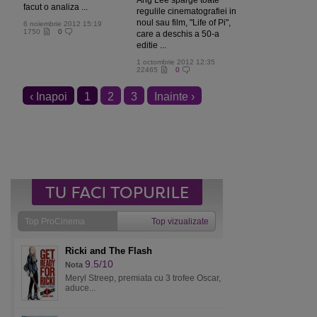
Ang Lee sparge toate
facut o analiza ...
regulile cinematografiei in
noul sau film, "Life of Pi",
6 noiembrie 2012 15:19
1750
0
care a deschis a 50-a
editie ...
1 octombrie 2012 12:35
22465
0
‹ Inapoi
1
2
3
Inainte ›
Top ProCinema
Top vizualizate
Ricki and The Flash
9.5/10
Nota
Meryl Streep, premiata cu 3 trofee Oscar,
aduce...