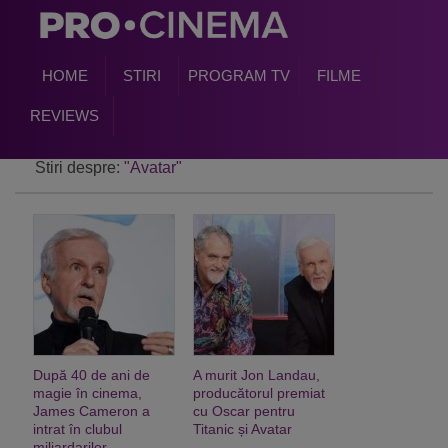
HOME
STIRI
PROGRAM TV
FILME
REVIEWS
Stiri despre:
"Avatar"
După 40 de ani de
A murit Jon Landau,
magie în cinema,
producătorul premiat
James Cameron a
cu Oscar pentru
intrat în clubul
Titanic și Avatar
miliardarilor