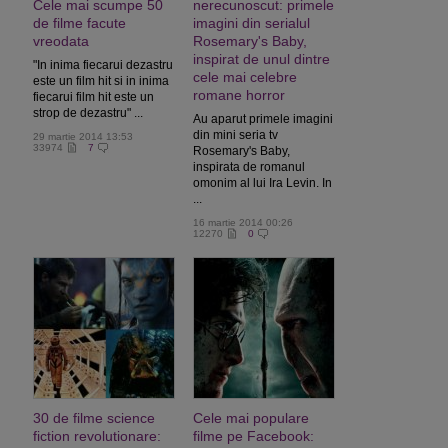
Cele mai scumpe 50
nerecunoscut: primele
de filme facute
imagini din serialul
vreodata
Rosemary's Baby,
inspirat de unul dintre
"In inima fiecarui dezastru
cele mai celebre
este un film hit si in inima
romane horror
fiecarui film hit este un
strop de dezastru" ...
Au aparut primele imagini
din mini seria tv
29 martie 2014 13:53
33974
7
Rosemary's Baby,
inspirata de romanul
omonim al lui Ira Levin. In
...
16 martie 2014 00:26
12270
0
30 de filme science
Cele mai populare
fiction revolutionare:
filme pe Facebook: