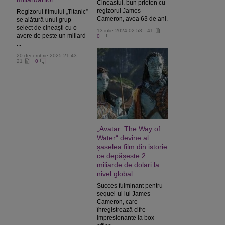
Cineastul, bun prieten cu
regizorul James
Regizorul filmului „Titanic”
Cameron, avea 63 de ani.
se alătură unui grup
select de cineaști cu o
13 iulie 2024 02:53
41
avere de peste un miliard
0
...
20 decembrie 2025 21:43
21
0
„Avatar: The Way of
Water“ devine al
șaselea film din istorie
ce depășește 2
miliarde de dolari la
nivel global
Succes fulminant pentru
sequel-ul lui James
Cameron, care
înregistrează cifre
impresionante la box