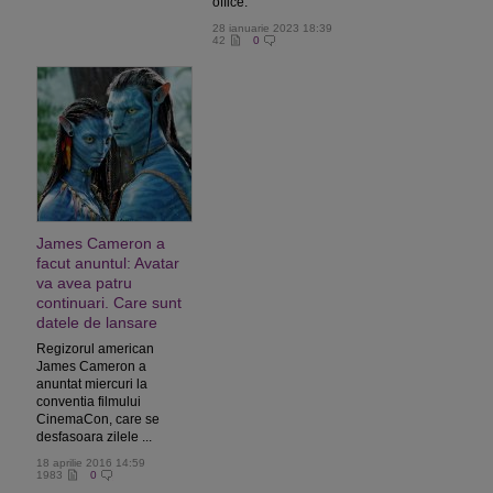
office.
28 ianuarie 2023 18:39
42
0
James Cameron a
facut anuntul: Avatar
va avea patru
continuari. Care sunt
datele de lansare
Regizorul american
James Cameron a
anuntat miercuri la
conventia filmului
CinemaCon, care se
desfasoara zilele ...
18 aprilie 2016 14:59
1983
0