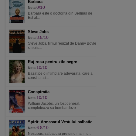
Barbara
0/10
Nota
Barbara este o doctorita din Berlinul de
Est al...
Steve Jobs
8.5/10
Nota
Steve Jobs, filmul regizat de Danny Boyle
si scris...
Ruj rosu pentru zile negre
10/10
Nota
Bazat pe o intimplare adevarata, care a
constituit si...
Conspiratia
10/10
Nota
William Jacobs, un fost general,
comploteaza sa bombardeze...
Spirit: Armasarul Vestului salbatic
6.8/10
Nota
Nesupus, salbatic si pretuind mai mult