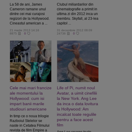
La 58 de ani, James
Clubul miliardarilor din
Cameron ramane unul
cinematografie a primit in
dintre cei mai curajosi
ultima zi din 2012 inca un
regizori de la Hollywood.
membru. Skyfall, al 23-lea
Cineastul american a ...
capitol ...
21 martie 2013 14:16
31 decembrie 2012 08:09
8875
0
24736
0
Cele mai mari francize
Life of Pi, numit noul
ale momentului la
Avatar, a uimit cinefilii
Hollywood: cum isi
la New York. Ang Lee
impart banii marile
da inca o data lovitura
studiouri americane
la Hollywood: Am
incalcat toate regulile
In timp ce o noua trilogie
pentru a face acest
Razboiul Stelelor se
film
naste in Cetatea Filmului
revista de film Empire a