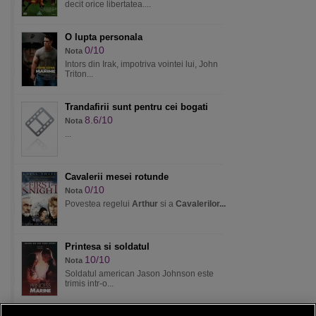
decit orice libertatea....
O lupta personala
0/10
Nota
Intors din Irak, impotriva vointei lui, John
Triton...
Trandafirii sunt pentru cei bogati
8.6/10
Nota
...
Cavalerii mesei rotunde
0/10
Nota
Povestea regelui
Arthur
si a
Cavalerilor...
Printesa si soldatul
10/10
Nota
Soldatul american Jason Johnson este
trimis intr-o...