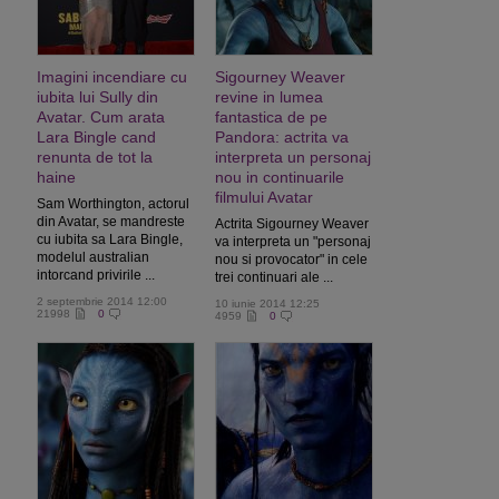
Imagini incendiare cu
Sigourney Weaver
iubita lui Sully din
revine in lumea
Avatar. Cum arata
fantastica de pe
Lara Bingle cand
Pandora: actrita va
renunta de tot la
interpreta un personaj
haine
nou in continuarile
filmului Avatar
Sam Worthington, actorul
din Avatar, se mandreste
Actrita Sigourney Weaver
cu iubita sa Lara Bingle,
va interpreta un "personaj
modelul australian
nou si provocator" in cele
intorcand privirile ...
trei continuari ale ...
2 septembrie 2014 12:00
10 iunie 2014 12:25
21998
0
4959
0