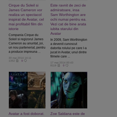
Cirque du Soleil si
Este ravnit de zeci de
James Cameron vor
admiratoare, insa
realiza un spectacol
Sam Worthington are
inspirat de Avatar, cel
ochi numai pentru ea.
mai profitabil film din
Vezi cat de bine arata
istorie
iubita starului din
Avatar
Compania Cirque du
Soleil si regizorul James
In 2009, Sam Worthington
Cameron au anuntat, joi,
a devenit cunoscut
un nou parteneriat, pentru
datorita rolului pe care l-a
a produce impreuna ...
jucat in Avatar, unul dintre
filmele care ...
30 mai 2014 14:11
1352
0
17 mai 2014 00:43
8119
0
Avatar a fost doborat.
Zoe Saldana este de