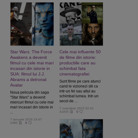
Star Wars: The Force
Cele mai influente 50
Awakens a devenit
de filme din istorie:
filmul cu cele mai mari
productiile care au
incasari din istorie in
schimbat fata
SUA: filmul lui J.J.
cinematografiei
Abrams a detronat
Sunt filme pe care atunci
Avatar
cand le vizionezi stii ca
intr-un fel sau altul au
Noua pelicula din saga
schimbat lumea. Intr-un
"Star Wars" a devenit
secol de ...
miercuri filmul cu cele mai
mari incasari din istorie in
7 noiembrie 2015 02:42
...
41835
0
7 ianuarie 2016 14:47
2490
0