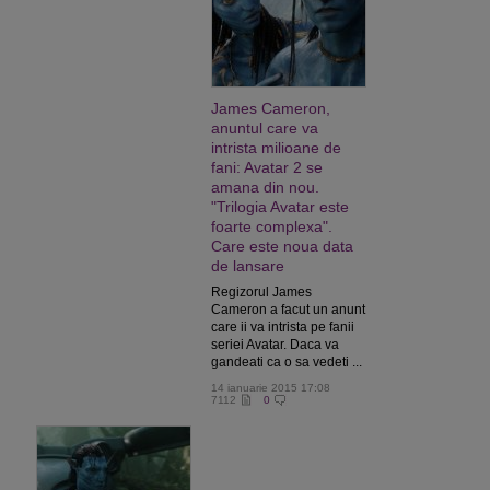
James Cameron,
anuntul care va
intrista milioane de
fani: Avatar 2 se
amana din nou.
"Trilogia Avatar este
foarte complexa".
Care este noua data
de lansare
Regizorul James
Cameron a facut un anunt
care ii va intrista pe fanii
seriei Avatar. Daca va
gandeati ca o sa vedeti ...
14 ianuarie 2015 17:08
7112
0