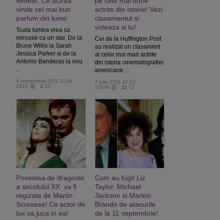
vedete. Ce actrita
pe cele mai bune
vinde cel mai bun
actrite din istorie! Vezi
parfum din lume
clasamentul si
voteaza si tu!
Toata lumea vrea sa
miroase ca un star. De la
Cei de la Huffington Post
Bruce Willis la Sarah
au realizat un clasament
Jessica Parker si de la
al celor mai mari actrite
Antonio Banderas la nou
din istoria cinematografiei
...
americane. ...
6 septembrie 2011 11:14
7 iulie 2011 10:23
2910
2
10599
11
Povestea de dragoste
Cum au fugit Liz
a secolului XX va fi
Taylor, Michael
regizata de Martin
Jackson si Marlon
Scorsese! Ce actor de
Brando de atacurile
lux va juca in ea!
de la 11 septembrie!