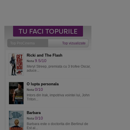
Top ProCinema
Top vizualizate
Ricki and The Flash
9.5/10
Nota
Meryl Streep, premiata cu 3 trofee Oscar,
aduce...
O lupta personala
0/10
Nota
Intors din Irak, impotriva vointei lui, John
Triton...
Barbara
0/10
Nota
Barbara este o doctorita din Berlinul de
Est al...