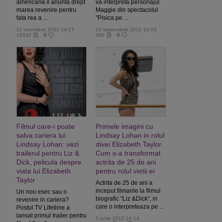
americana il anunta drept
va interpreta personajul
marea revenire pentru
Maggie din spectacolul
fata rea a ...
"Pisica pe ...
21 noiembrie 2012 14:17
23 septembrie 2012 10:23
16032
0
960
0
Filmul care-i poate
Primele imagini cu
salva cariera lui
Lindsay Lohan in rolul
Lindsay Lohan: vezi
divei Elizabeth Taylor.
trailerul pentru Liz &
Cum s-a transformat
Dick, pelicula despre
actrita de 25 de ani
viata lui Elizabeth
pentru rolul vietii ei
Taylor
Actrita de 25 de ani a
inceput filmarile la filmul
Un nou esec sau o
biografic "Liz &Dick", in
revenire in cariera?
care o interpreteaza pe ...
Postul TV Lifetime a
lansat primul trailer pentru
5 iunie 2012 10:14