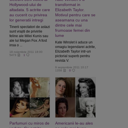
Hollywood-ului de
transformat in
altadata. 5 actrite care
Elizabeth Taylor.
au cucerit cu privirea
Motivul pentru care se
lor generatii intregi
aseamana cu una
dintre cele mai
Tinerii spectatori de astazi
frumoase femei din
sunt vrajiti de privirile
lume
feline ale Milei Kunis sau
ale lui Megan Fox. A fost
Kate Winslet ii aduce un
insa o ...
omagiu legendarei actrite,
Elizabeth Taylor intr-un
18 noiembrie 2011 18:00
5473
1
pictorial superb pentru
revista V.
9 septembrie 2011 10:17
1358
0
Parfumuri cu miros de
Americanii le-au ales