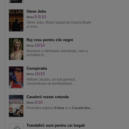
Steve Jobs
8.5/10
Nota
Steve Jobs, filmul regizat de Danny Boyle
si scris...
Ruj rosu pentru zile negre
10/10
Nota
Bazat pe o intimplare adevarata, care a
constituit si...
Conspiratia
10/10
Nota
William Jacobs, un fost general,
comploteaza sa bombardeze...
Cavalerii mesei rotunde
0/10
Nota
Povestea regelui
Arthur
si a
Cavalerilor...
Trandafirii sunt pentru cei bogati