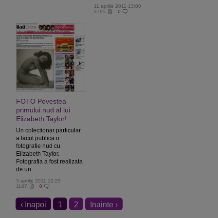
11 aprilie 2011 13:00
3795
0
FOTO Povestea
primului nud al lui
Elizabeth Taylor!
Un colectionar particular
a facut publica o
fotografie nud cu
Elizabeth Taylor.
Fotografia a fost realizata
de un ...
3 aprilie 2011 12:25
1167
0
‹ Inapoi
1
2
Inainte ›