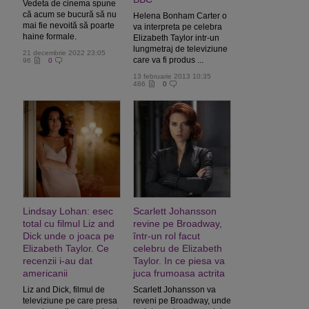
Vedeta de cinema spune
că acum se bucură să nu
Helena Bonham Carter o
mai fie nevoită să poarte
va interpreta pe celebra
haine formale.
Elizabeth Taylor intr-un
lungmetraj de televiziune
21 decembrie 2022 23:05
care va fi produs ...
96
0
13 februarie 2013 10:35
486
0
Lindsay Lohan: esec
Scarlett Johansson
total cu filmul Liz and
revine pe Broadway,
Dick unde o joaca pe
într-un rol facut
Elizabeth Taylor. Ce
celebru de Elizabeth
recenzii i-au dat
Taylor. In ce piesa va
americanii
juca frumoasa actrita
Liz and Dick, filmul de
Scarlett Johansson va
televiziune pe care presa
reveni pe Broadway, unde