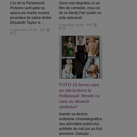
Cei de la Paramount
Suna mai degraba ca un
Pictures sunt gata sa
film de comedie, insa cei
aduca pe marile ecrane
de la Vanity Fair sustin ca
povestea de iubire dintre
este adevarat.
Elizabeth Taylor si ...
5 mai 2011 13:03
657
0
2 iunie 2011 12:18
702
0
FOTO 15 femei care
au dat lovitura la
Hollywood: filmele cu
care au devenit
simboluri!
Inainte sa devina
embleme cinematografice
sau adoratele publicului,
actritele de mai jos au fost
anonime. Debutul ...