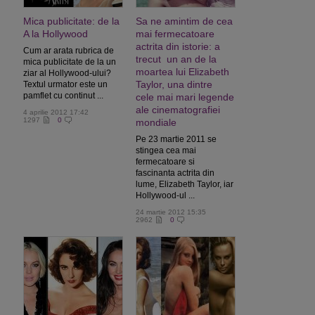
Mica publicitate: de la
Sa ne amintim de cea
A la Hollywood
mai fermecatoare
actrita din istorie: a
Cum ar arata rubrica de
trecut un an de la
mica publicitate de la un
moartea lui Elizabeth
ziar al Hollywood-ului?
Taylor, una dintre
Textul urmator este un
pamflet cu continut ...
cele mai mari legende
ale cinematografiei
4 aprilie 2012 17:42
1297
0
mondiale
Pe 23 martie 2011 se
stingea cea mai
fermecatoare si
fascinanta actrita din
lume, Elizabeth Taylor, iar
Hollywood-ul ...
24 martie 2012 15:35
2962
0