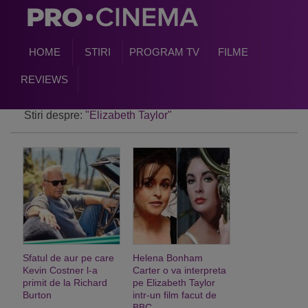
HOME
STIRI
PROGRAM TV
FILME
REVIEWS
Stiri despre:
"Elizabeth Taylor"
Sfatul de aur pe care
Helena Bonham
Kevin Costner l-a
Carter o va interpreta
primit de la Richard
pe Elizabeth Taylor
Burton
intr-un film facut de
BBC