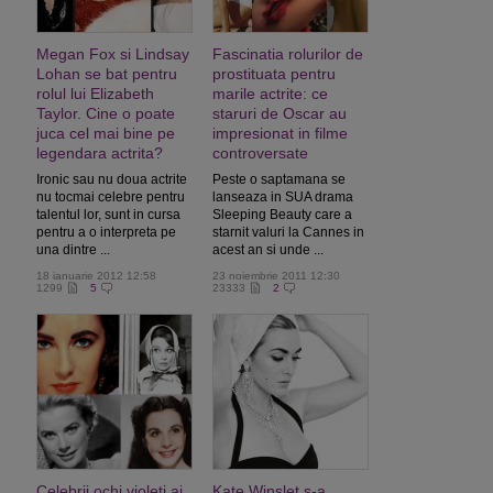
Megan Fox si Lindsay
Fascinatia rolurilor de
Lohan se bat pentru
prostituata pentru
rolul lui Elizabeth
marile actrite: ce
Taylor. Cine o poate
staruri de Oscar au
juca cel mai bine pe
impresionat in filme
legendara actrita?
controversate
Ironic sau nu doua actrite
Peste o saptamana se
nu tocmai celebre pentru
lanseaza in SUA drama
talentul lor, sunt in cursa
Sleeping Beauty care a
pentru a o interpreta pe
starnit valuri la Cannes in
una dintre ...
acest an si unde ...
18 ianuarie 2012 12:58
23 noiembrie 2011 12:30
1299
5
23333
2
Celebrii ochi violeti ai
Kate Winslet s-a