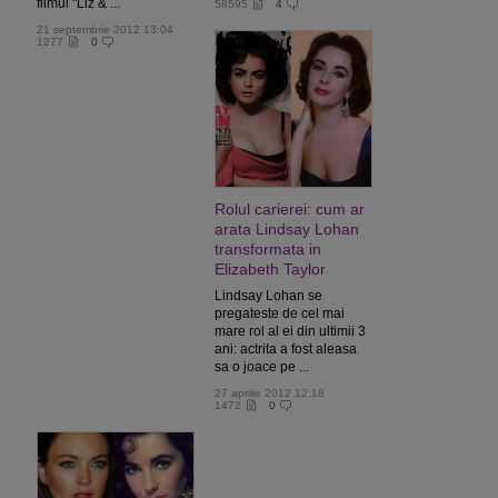
filmul "Liz & ...
58595
4
21 septembrie 2012 13:04
1277
0
Rolul carierei: cum ar
arata Lindsay Lohan
transformata in
Elizabeth Taylor
Lindsay Lohan se
pregateste de cel mai
mare rol al ei din ultimii 3
ani: actrita a fost aleasa
sa o joace pe ...
27 aprilie 2012 12:18
1472
0