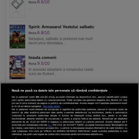
8.6/10
Nota
...
Spirit: Armasarul Vestului salbatic
6.8/10
Nota
Nesupus, salbatic si pretuind mai mult
decit orice libertatea....
Insula comorii
9.5/10
Nota
In aceasta adaptare a romanului clasic
scris de Robert...
Nouă ne pasă ca datele tale personale să rămână confidențiale
Noi și partenerii noștri
201
stocăm și/sau accesăm informații pe dispozitivul dvs., precum identificatorii cookie
unici pentru prelucrarea datelor cu caracter personal. Puteți accepta sau gestiona alegerile dvs. făcând clic mai
CINEMA
jos sau în orice moment, pe pagina cu politica de confidențialitate. Aceste alegeri vor fi raportate partenerilor noștri
și nu vă vor afecta navigarea.
Mai multe detalii
Noi si partenerii nostri (retelele de socializare si agentiile de publicitate partenere, precum si furnizorii nostri de
servicii de date analitice) prelucram date pentru a permite website-ului sa functioneze, pentru a personaliza
DIVERTISMENT
continutul si anunturile publicitare afisate in functie de interesele si/sau profilul dvs., pentru a va oferi
functionalitati aferente retelelor de socializare si pentru a analiza traficul pe website. Beneficiati de drepturile
prevazute de art. 15-22 din GDPR in legatura cu prelucrarea datelor cu caracter personal. Aceste drepturi pot fi
STIRI
exercitate prin modalitatea indicata
aici
. Prin click pe “ACCEPT TOATE”, acceptati folosirea tuturor Tehnologiilor de
tip Cookie, care implica inclusiv acceptul dvs. cu privire la stocarea/accesarea informatiilor de catre Vendor-ii cu
care colaboram. Prin click pe “VREAU SA MODIFIC SETARILE INDIVIDUAL” puteti schimba preferintele in mod
TEHNOLOGIE
individual, mai putin cele legate de cookie strict necesare pentru functionarea website-ului.