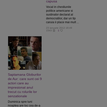
capusa
Vocal in chestiunile
politice americane si
sustinator declarat al
democratilor, dar un tip
caruia ii place mai mult ...
23 ianuarie 2012 18:49
1543
1
Saptamana Globurilor
de Aur: care sunt cei 9
actori care au
impresionat anul
trecut cu rolurile lor
senzationale
Duminica spre luni
noaptea are loc cea de-a