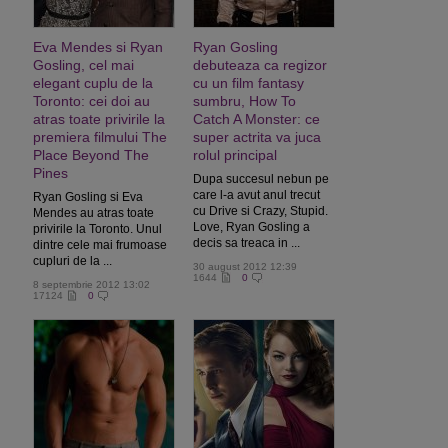
Eva Mendes si Ryan
Ryan Gosling
Gosling, cel mai
debuteaza ca regizor
elegant cuplu de la
cu un film fantasy
Toronto: cei doi au
sumbru, How To
atras toate privirile la
Catch A Monster: ce
premiera filmului The
super actrita va juca
Place Beyond The
rolul principal
Pines
Dupa succesul nebun pe
care l-a avut anul trecut
Ryan Gosling si Eva
cu Drive si Crazy, Stupid.
Mendes au atras toate
Love, Ryan Gosling a
privirile la Toronto. Unul
decis sa treaca in ...
dintre cele mai frumoase
cupluri de la ...
30 august 2012 12:39
1644
0
8 septembrie 2012 13:02
17124
0