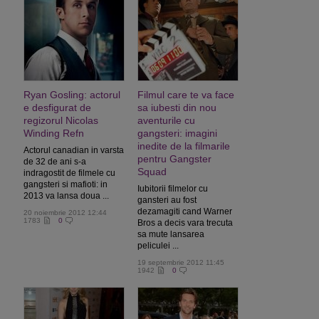
Ryan Gosling: actorul
Filmul care te va face
e desfigurat de
sa iubesti din nou
regizorul Nicolas
aventurile cu
Winding Refn
gangsteri: imagini
inedite de la filmarile
Actorul canadian in varsta
pentru Gangster
de 32 de ani s-a
Squad
indragostit de filmele cu
gangsteri si mafioti: in
Iubitorii filmelor cu
2013 va lansa doua ...
gansteri au fost
dezamagiti cand Warner
20 noiembrie 2012 12:44
1783
0
Bros a decis vara trecuta
sa mute lansarea
peliculei ...
19 septembrie 2012 11:45
1942
0