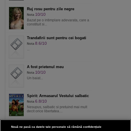
Ruj rosu pentru zile negre
10/10
Nota
Bazat pe o intimplare adevarata, care a
constituit si...
Trandafirii sunt pentru cei bogati
8.6/10
Nota
...
A fost prietenul meu
10/10
Nota
Un baiat...
Spirit: Armasarul Vestului salbatic
6.8/10
Nota
Nesupus, salbatic si pretuind mai mult
decit orice libertatea....
Nouă ne pasă ca datele tale personale să rămână confidențiale