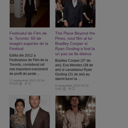
Festivalul de Film de
The Place Beyond the
la Toronto: 60 de
Pines, noul film al lui
imagini superbe de la
Bradley Cooper si
Festival
Ryan Gosling a fost la
un pas sa fie distrus
Editia din 2012 a
Festivalului de Film de la
Bradley Cooper (37 de
Toronto, considerat cel
ani), Eva Mendes (38 de
mai important eveniment
ani) si canadianul Ryan
de profil de peste ...
Gosling (31 de ani) au
starnit furori la ...
12 septembrie 2012 10:34
67646
0
9 septembrie 2012 02:33
1160
0