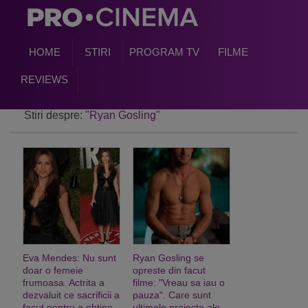
HOME
STIRI
PROGRAM TV
FILME
REVIEWS
Stiri despre:
"Ryan Gosling"
Eva Mendes: Nu sunt
Ryan Gosling se
doar o femeie
opreste din facut
frumoasa. Actrita a
filme: "Vreau sa iau o
dezvaluit ce sacrificii a
pauza". Care sunt
facut pentru a obtine
ultimele proiecte ale