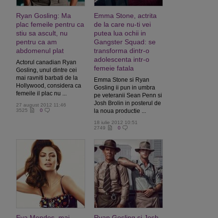
Ryan Gosling: Ma
Emma Stone, actrita
plac femeile pentru ca
de la care nu-ti vei
stiu sa ascult, nu
putea lua ochii in
pentru ca am
Gangster Squad: se
abdomenul plat
transforma dintr-o
adolescenta intr-o
Actorul canadian Ryan
femeie fatala
Gosling, unul dintre cei
mai ravniti barbati de la
Emma Stone si Ryan
Hollywood, considera ca
Gosling ii pun in umbra
femeile il plac nu ...
pe veteranii Sean Penn si
Josh Brolin in posterul de
27 august 2012 11:46
3525
0
la noua productie ...
18 iulie 2012 10:51
2749
0
Eva Mendes, mai
Ryan Gosling si Josh