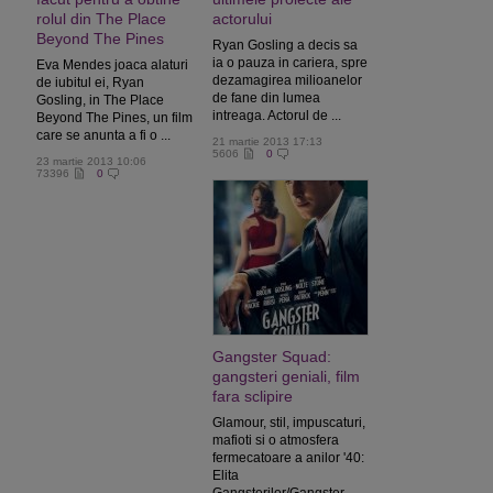
rolul din The Place
actorului
Beyond The Pines
Ryan Gosling a decis sa
ia o pauza in cariera, spre
Eva Mendes joaca alaturi
dezamagirea milioanelor
de iubitul ei, Ryan
de fane din lumea
Gosling, in The Place
intreaga. Actorul de ...
Beyond The Pines, un film
care se anunta a fi o ...
21 martie 2013 17:13
5606
0
23 martie 2013 10:06
73396
0
Gangster Squad:
gangsteri geniali, film
fara sclipire
Glamour, stil, impuscaturi,
mafioti si o atmosfera
fermecatoare a anilor '40:
Elita