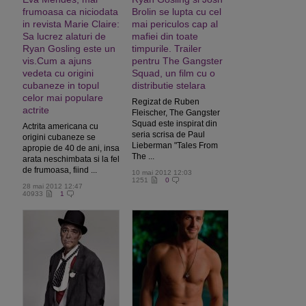
frumoasa ca niciodata
Brolin se lupta cu cel
in revista Marie Claire:
mai periculos cap al
Sa lucrez alaturi de
mafiei din toate
Ryan Gosling este un
timpurile. Trailer
vis.Cum a ajuns
pentru The Gangster
vedeta cu origini
Squad, un film cu o
cubaneze in topul
distributie stelara
celor mai populare
Regizat de Ruben
actrite
Fleischer, The Gangster
Squad este inspirat din
Actrita americana cu
seria scrisa de Paul
origini cubaneze se
Lieberman "Tales From
apropie de 40 de ani, insa
The ...
arata neschimbata si la fel
de frumoasa, fiind ...
10 mai 2012 12:03
1251
0
28 mai 2012 12:47
40933
1