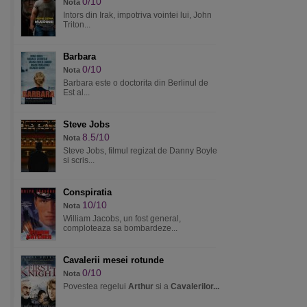
0/10
Nota
Intors din Irak, impotriva vointei lui, John
Triton...
Barbara
0/10
Nota
Barbara este o doctorita din Berlinul de
Est al...
Steve Jobs
8.5/10
Nota
Steve Jobs, filmul regizat de Danny Boyle
si scris...
Conspiratia
10/10
Nota
William Jacobs, un fost general,
comploteaza sa bombardeze...
Cavalerii mesei rotunde
0/10
Nota
Povestea regelui
Arthur
si a
Cavalerilor...