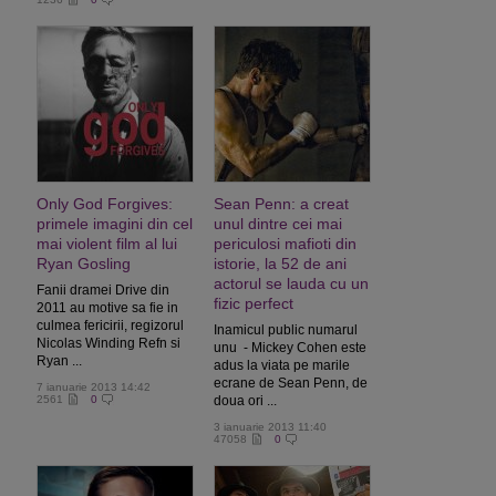
Only God Forgives:
Sean Penn: a creat
primele imagini din cel
unul dintre cei mai
mai violent film al lui
periculosi mafioti din
Ryan Gosling
istorie, la 52 de ani
actorul se lauda cu un
Fanii dramei Drive din
fizic perfect
2011 au motive sa fie in
culmea fericirii, regizorul
Inamicul public numarul
Nicolas Winding Refn si
unu - Mickey Cohen este
Ryan ...
adus la viata pe marile
ecrane de Sean Penn, de
7 ianuarie 2013 14:42
2561
0
doua ori ...
3 ianuarie 2013 11:40
47058
0