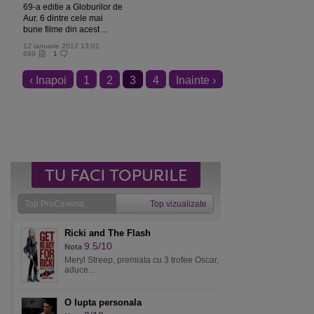
69-a editie a Globurilor de
Aur. 6 dintre cele mai
bune filme din acest ...
12 ianuarie 2012 13:01
699
1
‹ Inapoi
1
2
3
4
Inainte ›
Top ProCinema
Top vizualizate
Ricki and The Flash
9.5/10
Nota
Meryl Streep, premiata cu 3 trofee Oscar,
aduce...
O lupta personala