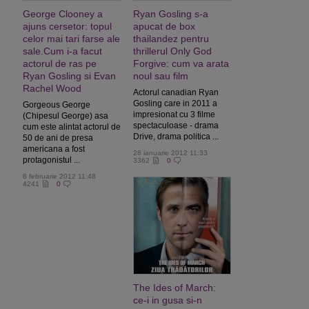
George Clooney a
Ryan Gosling s-a
ajuns cersetor: topul
apucat de box
celor mai tari farse ale
thailandez pentru
sale.Cum i-a facut
thrillerul Only God
actorul de ras pe
Forgive: cum va arata
Ryan Gosling si Evan
noul sau film
Rachel Wood
Actorul canadian Ryan
Gosling care in 2011 a
Gorgeous George
impresionat cu 3 filme
(Chipesul George) asa
spectaculoase - drama
cum este alintat actorul de
Drive, drama politica ...
50 de ani de presa
americana a fost
28 ianuarie 2012 11:33
protagonistul ...
3362
0
8 februarie 2012 11:48
4241
0
The Ides of March:
ce-i in gusa si-n