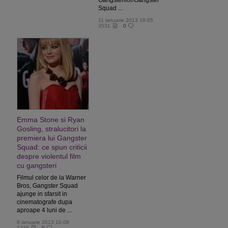
Gangsterilor/Gangster
Squad ...
11 ianuarie 2013 18:05
3531
0
Emma Stone si Ryan
Gosling, stralucitori la
premiera lui Gangster
Squad: ce spun criticii
despre violentul film
cu gangsteri
Filmul celor de la Warner
Bros, Gangster Squad
ajunge in sfarsit in
cinematografe dupa
aproape 4 luni de ...
8 ianuarie 2013 10:08
1236
0